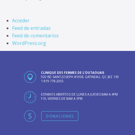
Acceder
Feed de entradas
Feed de comentarios
WordPress.org
CLINIQUE DES FEMMES DE L’OUTAOUAIS
920 BD SAINT-JOSEPH #105B, GATINEAU, QC J8Z 1S9
1 819 778-2055
ESTAMOS ABIERTOS DE LUNES A JUEVES 8AM A 4PM
Y EL VIERNES DE 8AM A 3PM
DONACIONES