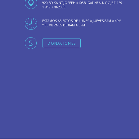
920 BD SAINT-JOSEPH #105B, GATINEAU, QC J8Z 1S9
1 819 778-2055
ESTAMOS ABIERTOS DE LUNES A JUEVES 8AM A 4PM
Y EL VIERNES DE 8AM A 3PM
DONACIONES