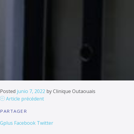
Posted
junio 7, 2022
by
Clinique Outaouais
Article précédent
PARTAGER
Gplus
Facebook
Twitter