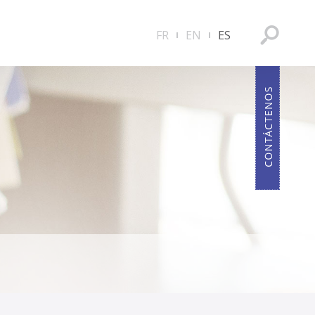
FR
EN
ES