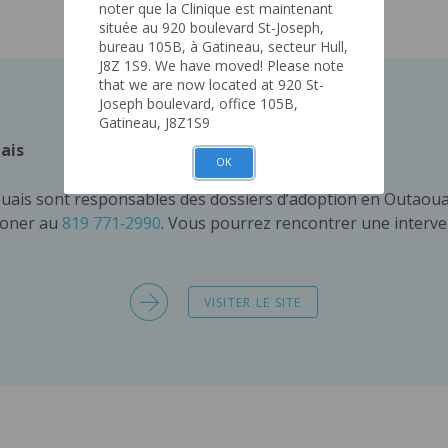
noter que la Clinique est maintenant
située au 920 boulevard St-Joseph,
bureau 105B, à Gatineau, secteur Hull,
J8Z 1S9. We have moved! Please note
that we are now located at 920 St-
Joseph boulevard, office 105B,
Gatineau, J8Z1S9
ais
OK
ouais sont responsables des dossiers d’adoption en Outaouai
honer au
819 771‑2990
. Vous pourrez rencontrer une interv
VISITER LE SITE