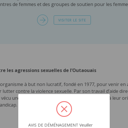
ntres de femmes et des groupes de soutien pour les femme
VISITER LE SITE
tre les agressions sexuelles de l’Outaouais
 organisme à but non lucratif, fondé en 1977, pour venir en
utter contre la violence sexuelle. Par son travail d’aide dire
vécu une agression à caractère sexuel sans égard à leur ori
handicap.
VISITER LE SITE
AVIS DE DÉMÉNAGEMENT Veuiller