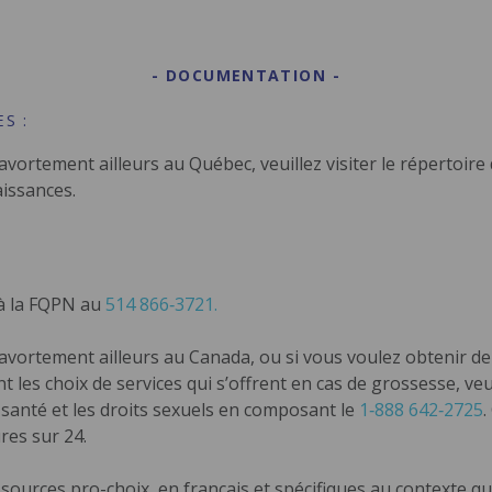
DOCUMENTATION
S :
avortement ailleurs au Québec, veuillez visiter le répertoire
issances.
à la FQPN au
514 866‑3721.
’avortement ailleurs au Canada, ou si vous voulez obtenir de
nt les choix de services qui s’offrent en cas de grossesse, v
 santé et les droits sexuels en composant le
1‑888 642‑2725
.
res sur 24.
ssources pro-choix, en français et spécifiques au contexte qu