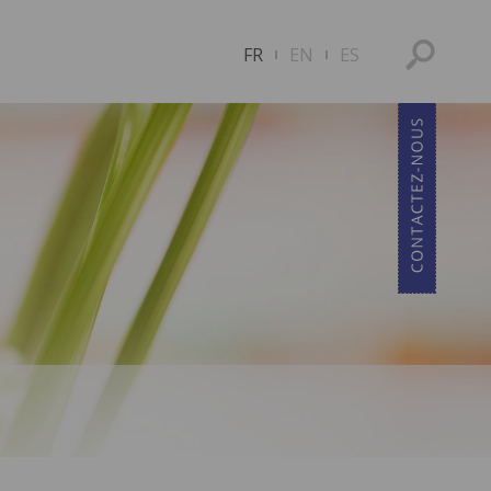
FR
EN
ES