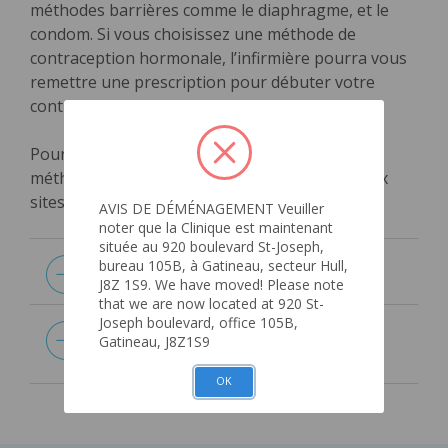
méthodes barrières comme le diaphragme, et le
condom. Si vous choisissez une méthode de
contraception hormonale, l’infirmière pourra vous
remettre une prescription pour débuter votre
contraception.
Pour de l’information à propos des différentes
méthodes disponibles, veuillez vous référer aux
sites suivants :
AVIS DE DÉMÉNAGEMENT Veuiller
noter que la Clinique est maintenant
située au 920 boulevard St-Joseph,
bureau 105B, à Gatineau, secteur Hull,
www.masexualite.ca
J8Z 1S9. We have moved! Please note
that we are now located at 920 St-
Joseph boulevard, office 105B,
Clinique de planning des naissances de
Gatineau, J8Z1S9
Rimouski
OK