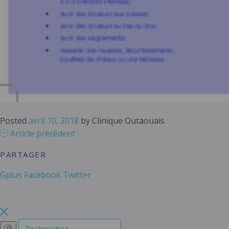
Posted
avril 10, 2018
by
Clinique Outaouais
Article précédent
PARTAGER
Gplus
Facebook
Twitter