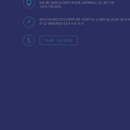
920 BD SAINT-JOSEPH #105B, GATINEAU, QC J8Z 1S9
1 819 778-2055
NOS HEURES D’OUVERTURE SONT DU LUNDI AU JEUDI DE 8 H 
ET LE VENDREDI DE 8 H À 15 H
FAIRE UN DON