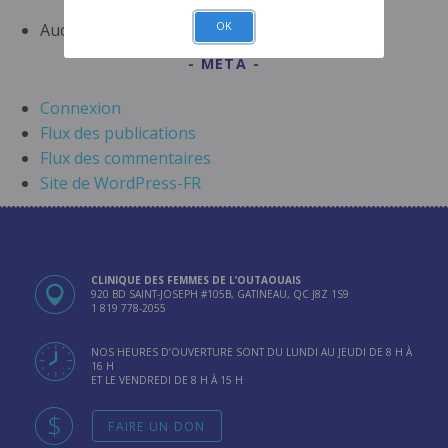
Aucune catégorie
OK
META
Connexion
Flux des publications
Flux des commentaires
Site de WordPress-FR
CLINIQUE DES FEMMES DE L’OUTAOUAIS
920 BD SAINT-JOSEPH #105B, GATINEAU, QC J8Z 1S9
1 819 778-2055
NOS HEURES D’OUVERTURE SONT DU LUNDI AU JEUDI DE 8 H À
16 H
ET LE VENDREDI DE 8 H À 15 H
FAIRE UN DON