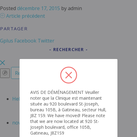
Posted
décembre 17, 2015
by
admin
Article précédent
PARTAGER
Gplus
Facebook
Twitter
RECHERCHER
RECENT POSTS
AVIS DE DÉMÉNAGEMENT Veuiller
noter que la Clinique est maintenant
Hello world!
située au 920 boulevard St-Joseph,
ARCHIVES
bureau 105B, à Gatineau, secteur Hull,
J8Z 1S9. We have moved! Please note
that we are now located at 920 St-
novembre 2015
Joseph boulevard, office 105B,
CATEGORIES
Gatineau, J8Z1S9