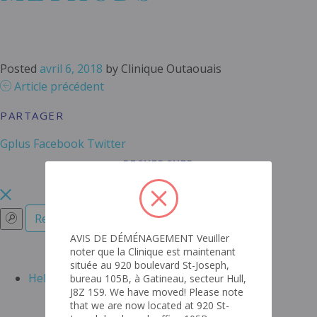
Posted
avril 6, 2018
by
Clinique Outaouais
Article précédent
PARTAGER
Gplus
Facebook
Twitter
RECHERCHER
AVIS DE DÉMÉNAGEMENT Veuiller
RECENT POSTS
noter que la Clinique est maintenant
située au 920 boulevard St-Joseph,
Hello world!
bureau 105B, à Gatineau, secteur Hull,
J8Z 1S9. We have moved! Please note
ARCHIVES
that we are now located at 920 St-