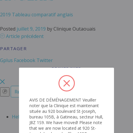
2019 Tableau comparatif anglais
Posted
juillet 9, 2019
by
Clinique Outaouais
Article précédent
PARTAGER
Gplus
Facebook
Twitter
RECHERCHER
AVIS DE DÉMÉNAGEMENT Veuiller
RECENT POSTS
noter que la Clinique est maintenant
située au 920 boulevard St-Joseph,
Hello world!
bureau 105B, à Gatineau, secteur Hull,
J8Z 1S9. We have moved! Please note
ARCHIVES
that we are now located at 920 St-