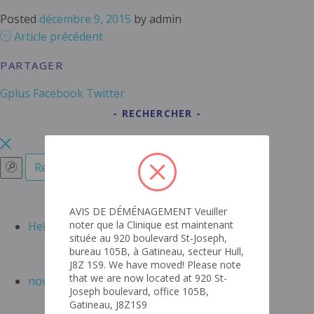
Posted
décembre 9, 2015
by
admin
Article précédent
PARTAGER
Gplus
Facebook
Twitter
RECHERCHER
RECENT POSTS
AVIS DE DÉMÉNAGEMENT Veuiller
noter que la Clinique est maintenant
Hello world!
située au 920 boulevard St-Joseph,
ARCHIVES
bureau 105B, à Gatineau, secteur Hull,
J8Z 1S9. We have moved! Please note
that we are now located at 920 St-
novembre 2015
Joseph boulevard, office 105B,
CATEGORIES
Gatineau, J8Z1S9