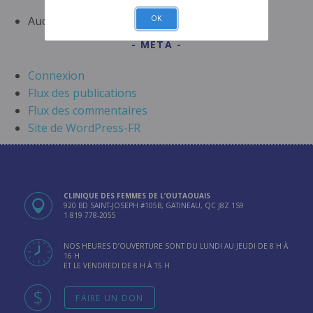
Aucune catégorie
OK
META
Connexion
Flux des publications
Flux des commentaires
Site de WordPress-FR
CLINIQUE DES FEMMES DE L’OUTAOUAIS
920 BD SAINT-JOSEPH #105B, GATINEAU, QC J8Z 1S9
1 819 778-2055
NOS HEURES D’OUVERTURE SONT DU LUNDI AU JEUDI DE 8 H À
16 H
ET LE VENDREDI DE 8 H À 15 H
FAIRE UN DON