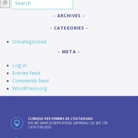
ARCHIVES
CATEGORIES
Uncategorized
META
Log in
Entries feed
Comments feed
WordPress.org
CLINIQUE DES FEMMES DE L’OUTAOUAIS
920 BD SAINT-JOSEPH #105B, GATINEAU, QC J8Z 1S9
1 819 778-2055